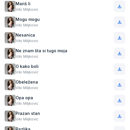
Mariš li
Viki Miljkovic
Mogu mogu
Viki Miljkovic
Nesanica
Viki Miljkovic
Ne znam šta si tugo moja
Viki Miljkovic
O kako boli
Viki Miljkovic
Obeležena
Viki Miljkovic
Opa opa
Viki Miljkovic
Prazan stan
Viki Miljkovic
Razlika