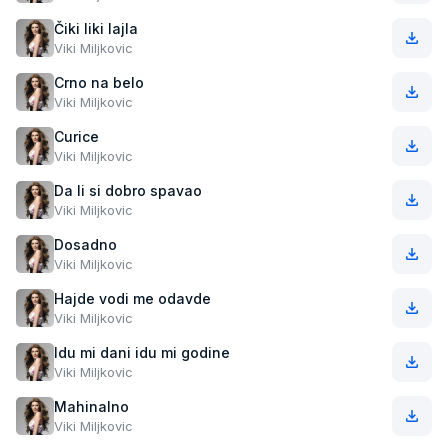
Čiki liki lajla
Viki Miljkovic
Crno na belo
Viki Miljkovic
Curice
Viki Miljkovic
Da li si dobro spavao
Viki Miljkovic
Dosadno
Viki Miljkovic
Hajde vodi me odavde
Viki Miljkovic
Idu mi dani idu mi godine
Viki Miljkovic
Mahinalno
Viki Miljkovic