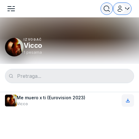
IZVOĐAČ
Vicco
1 pesama
Me muero x ti (Eurovision 2023)
Vicco