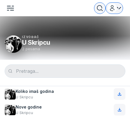
IZVOĐAČ
U Skripcu
2 pesama
Koliko imaš godina
U Skripcu
Nove godine
U Skripcu