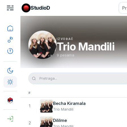
StudioD
IZVOĐAČ
Trio Mandili
9 pesama
#
Becha Kiramala
1
Trio Mandili
Dililme
2
Trio Mandili