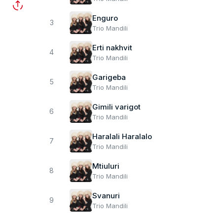
Enguro
3
Trio Mandili
Erti nakhvit
4
Trio Mandili
Garigeba
5
Trio Mandili
Gimili varigot
6
Trio Mandili
Haralali Haralalo
7
Trio Mandili
Mtiuluri
8
Trio Mandili
Svanuri
9
Trio Mandili