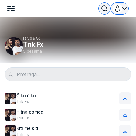
IZVOĐAČ
Trik Fx
5 pesama
Čiko čiko
Trik Fx
Hitna pomoć
Trik Fx
Kiti me kiti
Trik Fx