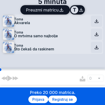
5 minuta
Preuzmi matricu
Toma
Akvarela
Toma
O mrtvima samo najbolje
Toma
Što čekaš da raskinem
0
Preko 20 000 matrica.
Prijava
Registruj se