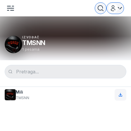
IZVOĐAČ
TMSNN
1 pesama
Mili
TMSNN