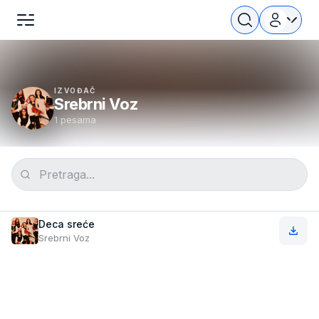
IZVOĐAČ
Srebrni Voz
1 pesama
Deca sreće
Srebrni Voz