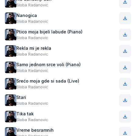
Sloba Radanovic
Nanogica
Sloba Radanovic
Ptico moja bijeli labude (Piano)
Sloba Radanovic
Rekla mi je rekla
Sloba Radanovic
Samo jednom srce voli (Piano)
Sloba Radanovic
Srećo moja gde si sada (Live)
Sloba Radanovic
Stari
Sloba Radanovic
Tika tak
Sloba Radanovic
Vreme besramnih