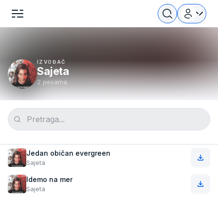
IZVOĐAČ
Sajeta
2 pesama
Jedan običan evergreen
Sajeta
Idemo na mer
Sajeta