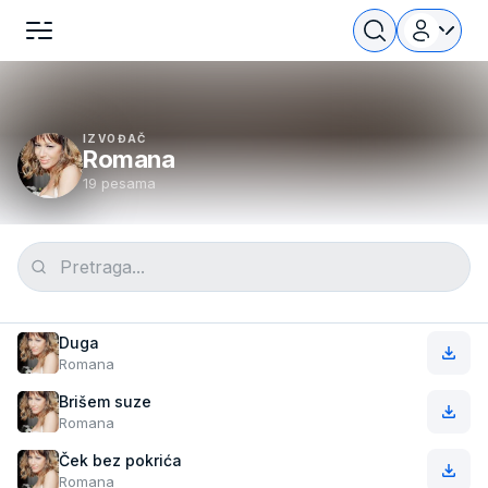
IZVOĐAČ
Romana
19 pesama
Duga
Romana
Brišem suze
Romana
Ček bez pokrića
Romana