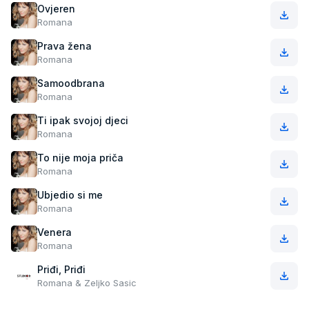
Ovjeren
Romana
Prava žena
Romana
Samoodbrana
Romana
Ti ipak svojoj djeci
Romana
To nije moja priča
Romana
Ubjedio si me
Romana
Venera
Romana
Priđi, Priđi
Romana & Zeljko Sasic