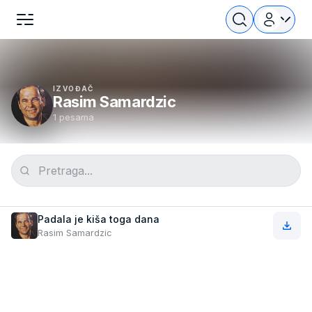
IZVOĐAČ
Rasim Samardzic
1 pesama
Padala je kiša toga dana
Rasim Samardzic