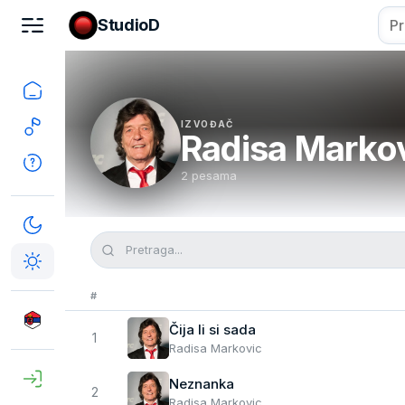
StudioD
IZVOĐAČ
Radisa Marko
2 pesama
#
Čija li si sada
1
Radisa Markovic
Neznanka
2
Radisa Markovic