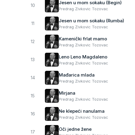
Jesen u mom sokaku (Begin)
10
Predrag Zivkovic Tozovac
Jesen u mom sokaku (Rumba)
11
Predrag Zivkovic Tozovac
Kamenički frlat mamo
12
Predrag Zivkovic Tozovac
Leno Leno Magdaleno
13
Predrag Zivkovic Tozovac
Mađarica mlada
14
Predrag Zivkovic Tozovac
Mirjana
15
Predrag Zivkovic Tozovac
Ne klepeći nanulama
16
Predrag Zivkovic Tozovac
Oči jedne žene
17