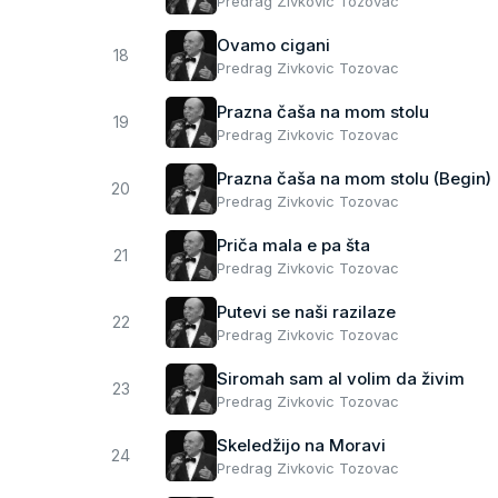
Predrag Zivkovic Tozovac
Ovamo cigani
18
Predrag Zivkovic Tozovac
Prazna čaša na mom stolu
19
Predrag Zivkovic Tozovac
Prazna čaša na mom stolu (Begin)
20
Predrag Zivkovic Tozovac
Priča mala e pa šta
21
Predrag Zivkovic Tozovac
Putevi se naši razilaze
22
Predrag Zivkovic Tozovac
Siromah sam al volim da živim
23
Predrag Zivkovic Tozovac
Skeledžijo na Moravi
24
Predrag Zivkovic Tozovac