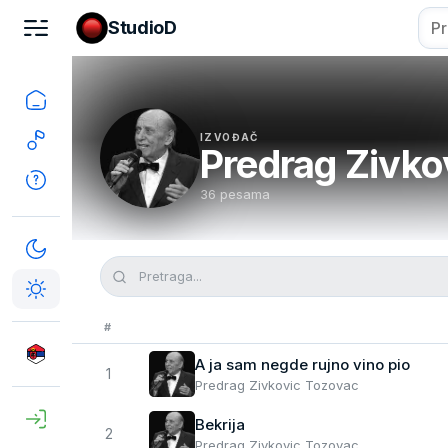
StudioD
IZVOĐAČ
Predrag Zivko
36 pesama
#
A ja sam negde rujno vino pio
1
Predrag Zivkovic Tozovac
Bekrija
2
Predrag Zivkovic Tozovac