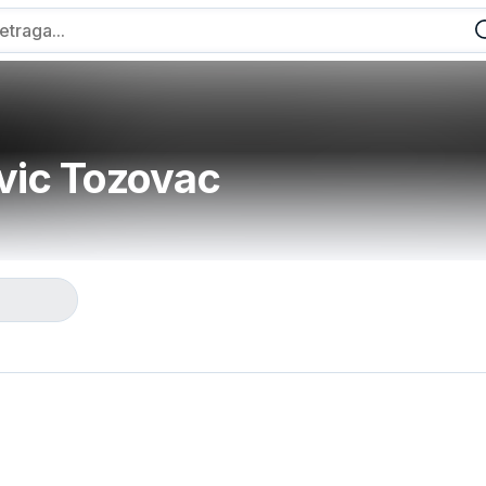
vic Tozovac