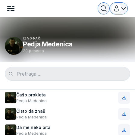
IZVOĐAČ
Pedja Medenica
20 pesama
Čašo prokleta
Pedja Medenica
Čisto da znaš
Pedja Medenica
Da me neko pita
Pedja Medenica