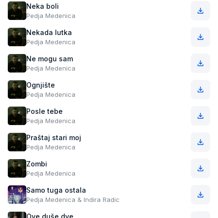
Neka boli
Pedja Medenica
Nekada lutka
Pedja Medenica
Ne mogu sam
Pedja Medenica
Ognjište
Pedja Medenica
Posle tebe
Pedja Medenica
Praštaj stari moj
Pedja Medenica
Zombi
Pedja Medenica
Samo tuga ostala
Pedja Medenica & Indira Radic
Ove duše dve