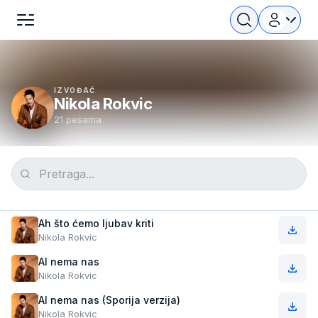
IZVOĐAČ
Nikola Rokvic
21 pesama
Ah što ćemo ljubav kriti
Nikola Rokvic
Al nema nas
Nikola Rokvic
Al nema nas (Sporija verzija)
Nikola Rokvic