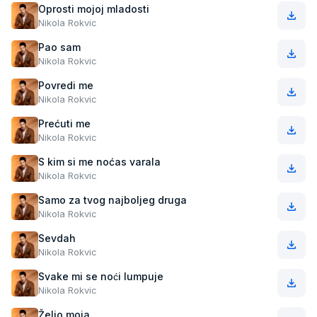
Oprosti mojoj mladosti
Nikola Rokvic
Pao sam
Nikola Rokvic
Povredi me
Nikola Rokvic
Prećuti me
Nikola Rokvic
S kim si me noćas varala
Nikola Rokvic
Samo za tvog najboljeg druga
Nikola Rokvic
Sevdah
Nikola Rokvic
Svake mi se noći lumpuje
Nikola Rokvic
Željo moja