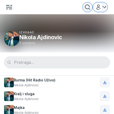
IZVOĐAČ
Nikola Ajdinovic
9 pesama
Burma (Hit Radio Uživo)
Nikola Ajdinovic
Kralj i sluga
Nikola Ajdinovic
Majka
Nikola Ajdinovic