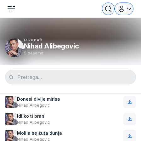
IZVOĐAČ
Nihad Alibegovic
5 pesama
Donesi divlje mirise
Nihad Alibegovic
Idi ko ti brani
Nihad Alibegovic
Molila se žuta dunja
Nihad Alibegovic