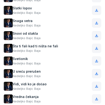
Nedeljko Bajic Baja
Slatki lopov
Nedeljko Bajic Baja
Snaga vetra
Nedeljko Bajic Baja
Snovi od stakla
Nedeljko Bajic Baja
Šta ti fali kad ti ništa ne fali
Nedeljko Bajic Baja
Svetionik
Nedeljko Bajic Baja
U sreću prerušen
Nedeljko Bajic Baja
Vidi, vidi ko je došao
Nedeljko Bajic Baja
Vredna čekanja
Nedeljko Bajic Baja