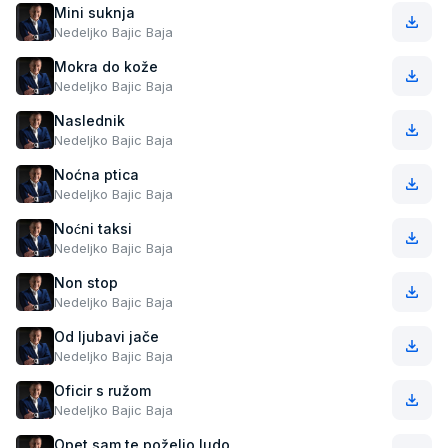
Mini suknja
Nedeljko Bajic Baja
Mokra do kože
Nedeljko Bajic Baja
Naslednik
Nedeljko Bajic Baja
Noćna ptica
Nedeljko Bajic Baja
Noćni taksi
Nedeljko Bajic Baja
Non stop
Nedeljko Bajic Baja
Od ljubavi jače
Nedeljko Bajic Baja
Oficir s ružom
Nedeljko Bajic Baja
Opet sam te poželio ludo