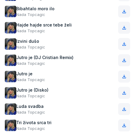
Bibahtalo moro ilo
Nada Topcagic
Hajde hajde srce tebe želi
Nada Topcagic
Izvini dušo
Nada Topcagic
Jutro je (DJ Cristian Remix)
Nada Topcagic
Jutro je
Nada Topcagic
Jutro je (Disko)
Nada Topcagic
Luda svadba
Nada Topcagic
Tri života srca tri
Nada Topcagic