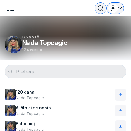
IZVOĐAČ
Nada Topcagic
13 pesama
120 dana
Nada Topcagic
Aj što si se napio
Nada Topcagic
Babo moj
Nada Topcagic