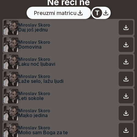
Ne reci ne
Preuzmi matricu
Miroslav Skoro
Daj još jednu
Miroslav Skoro
Domovina
Miroslav Skoro
Laku noć ljubavi
Miroslav Skoro
Laže selo, lažu ljudi
Miroslav Skoro
Leti sokole
Miroslav Skoro
Majko jedina
Miroslav Skoro
Molio sam Boga za te