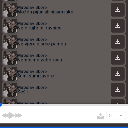
Miroslav Skoro
Možda pijan ali nisam jako
Miroslav Skoro
Ne dirajte mi ravnicu
Miroslav Skoro
Ne vjeruje srce pameti
Miroslav Skoro
Nemoj me zaboraviti
Miroslav Skoro
Šumi šumi javore
Miroslav Skoro
Šešir
Miroslav Skoro
Volim život
0