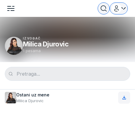
IZVOĐAČ
Milica Djurovic
1 pesama
Ostani uz mene
Milica Djurovic