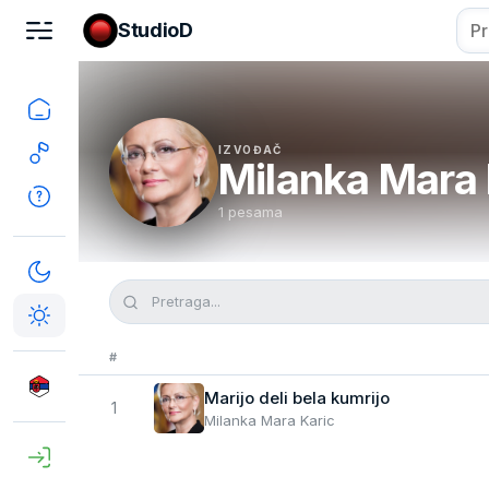
StudioD
IZVOĐAČ
Milanka Mara 
1 pesama
#
Marijo deli bela kumrijo
1
Milanka Mara Karic