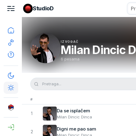
StudioD
IZVOĐAČ
Milan Dincic 
6 pesama
#
Da se isplačem
1
Milan Dincic Dinca
Digni me pao sam
2
Milan Dincic Dinca