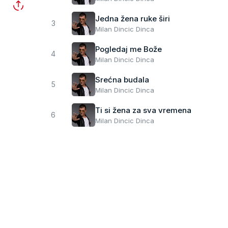
Jedna žena ruke širi
3
Milan Dincic Dinca
Pogledaj me Bože
4
Milan Dincic Dinca
Srećna budala
5
Milan Dincic Dinca
Ti si žena za sva vremena
6
Milan Dincic Dinca