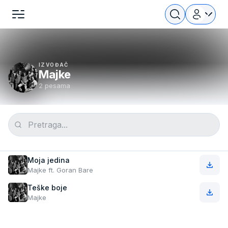
IZVOĐAČ
Majke
2 pesama
Moja jedina
Majke ft. Goran Bare
Teške boje
Majke