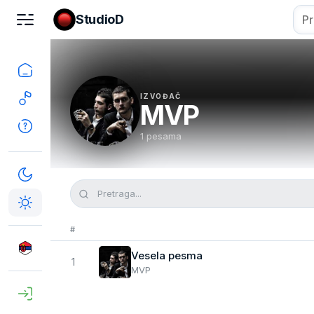
StudioD
IZVOĐAČ
MVP
1 pesama
#
Vesela pesma
1
MVP