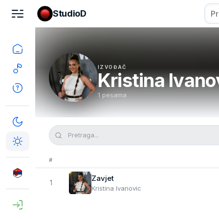
StudioD
IZVOĐAČ
Kristina Ivano
1 pesama
#
Zavjet
1
Kristina Ivanovic