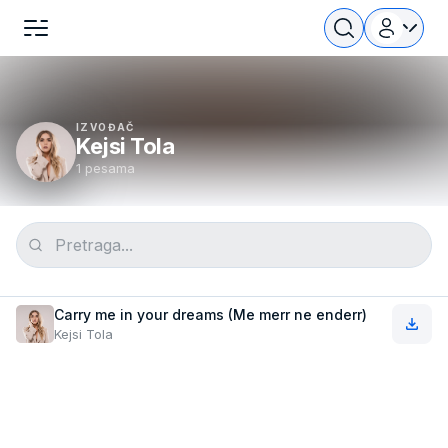
IZVOĐAČ
Kejsi Tola
1 pesama
Carry me in your dreams (Me merr ne enderr)
Kejsi Tola