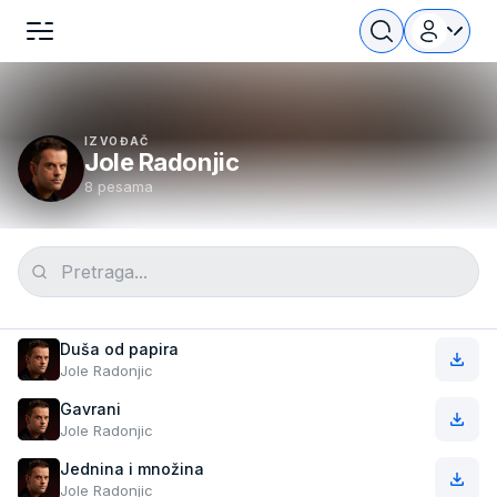
IZVOĐAČ
Jole Radonjic
8 pesama
Duša od papira
Jole Radonjic
Gavrani
Jole Radonjic
Jednina i množina
Jole Radonjic