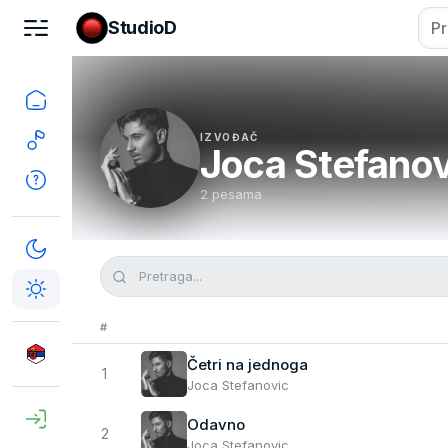
StudioD
IZVOĐAČ
Joca Stefanov
2 pesama
#
Četri na jednoga
1
Joca Stefanovic
Odavno
2
Joca Stefanovic