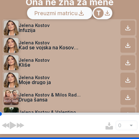
Ona ne zna za mene
Preuzmi matricu
Jelena Kostov
Infuzija
Jelena Kostov
Kad se vojska na Kosovo vrati
Jelena Kostov
Kliše
Jelena Kostov
Moje drugo ja
Jelena Kostov & Milos Radovanovic
Druga šansa
Jelena Kostov & Valentino
Ne drami
0