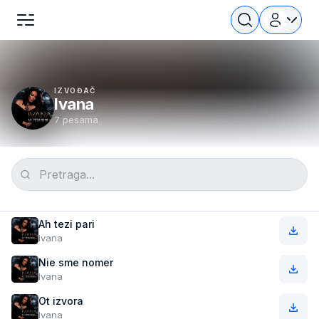
IZVOĐAČ
Ivana
7 pesama
Ah tezi pari
Ivana
Nie sme nomer
Ivana
Ot izvora
Ivana