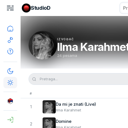
StudioD
IZVOĐAČ
Ilma Karahme
24 pesama
#
Da mi je znati (Live)
1
Ilma Karahmet
Domine
2
Ilma Karahmet