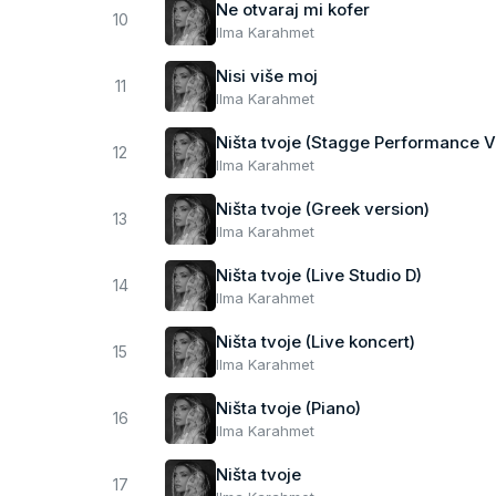
Ne otvaraj mi kofer
10
Ilma Karahmet
Nisi više moj
11
Ilma Karahmet
Ništa tvoje (Stagge Performance V
12
Ilma Karahmet
Ništa tvoje (Greek version)
13
Ilma Karahmet
Ništa tvoje (Live Studio D)
14
Ilma Karahmet
Ništa tvoje (Live koncert)
15
Ilma Karahmet
Ništa tvoje (Piano)
16
Ilma Karahmet
Ništa tvoje
17