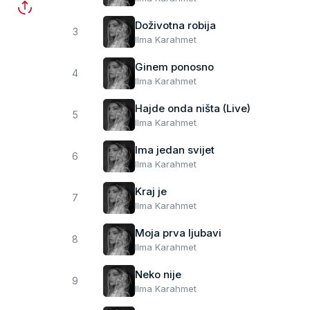
Doživotna robija
3
Ilma Karahmet
Ginem ponosno
4
Ilma Karahmet
Hajde onda ništa (Live)
5
Ilma Karahmet
Ima jedan svijet
6
Ilma Karahmet
Kraj je
7
Ilma Karahmet
Moja prva ljubavi
8
Ilma Karahmet
Neko nije
9
Ilma Karahmet