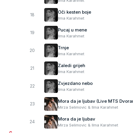
Ilma Karahmet
Oči kesten boje
18
Ilma Karahmet
Pucaj u mene
19
Ilma Karahmet
Trnje
20
Ilma Karahmet
Zaledi grijeh
21
Ilma Karahmet
Zvjezdano nebo
22
Ilma Karahmet
Mora da je ljubav (Live MTS Dvora
23
Mirza Selimovic & Ilma Karahmet
Mora da je ljubav
24
Mirza Selimovic & Ilma Karahmet