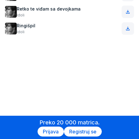
Retko te viđam sa devojkama
Idoli
Ringišpil
Idoli
Preko 20 000 matrica.
Prijava
Registruj se