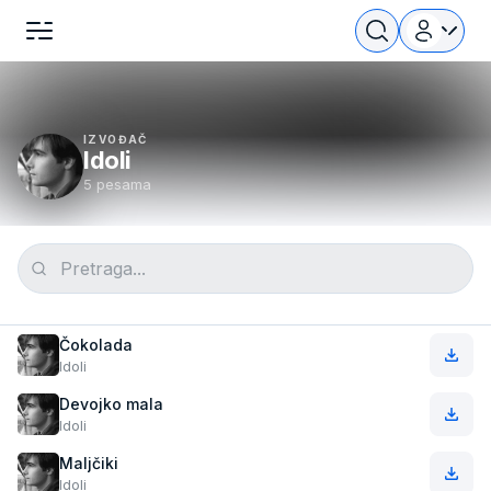
IZVOĐAČ
Idoli
5 pesama
Čokolada
Idoli
Devojko mala
Idoli
Maljčiki
Idoli