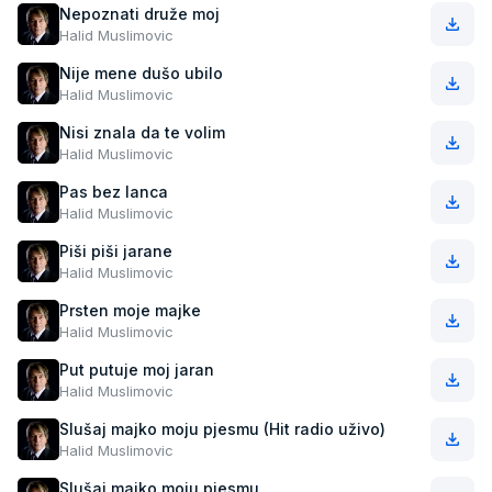
Nepoznati druže moj
Halid Muslimovic
Nije mene dušo ubilo
Halid Muslimovic
Nisi znala da te volim
Halid Muslimovic
Pas bez lanca
Halid Muslimovic
Piši piši jarane
Halid Muslimovic
Prsten moje majke
Halid Muslimovic
Put putuje moj jaran
Halid Muslimovic
Slušaj majko moju pjesmu (Hit radio uživo)
Halid Muslimovic
Slušaj majko moju pjesmu