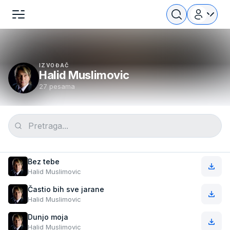
IZVOĐAČ
Halid Muslimovic
27 pesama
Bez tebe
Halid Muslimovic
Častio bih sve jarane
Halid Muslimovic
Dunjo moja
Halid Muslimovic