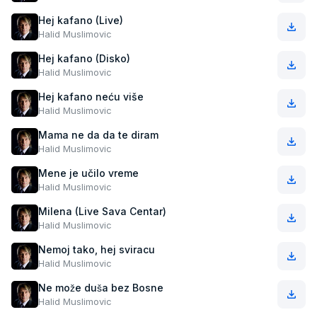
Hej kafano (Live)
Halid Muslimovic
Hej kafano (Disko)
Halid Muslimovic
Hej kafano neću više
Halid Muslimovic
Mama ne da da te diram
Halid Muslimovic
Mene je učilo vreme
Halid Muslimovic
Milena (Live Sava Centar)
Halid Muslimovic
Nemoj tako, hej sviracu
Halid Muslimovic
Ne može duša bez Bosne
Halid Muslimovic