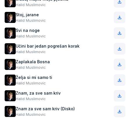
Halid Muslimovic
Stoj, jarane
Halid Muslimovic
Svi na noge
Halid Muslimovic
Učini bar jedan pogrešan korak
Halid Muslimovic
Zaplakala Bosna
Halid Muslimovic
Želja si mi samo ti
Halid Muslimovic
Znam, za sve sam kriv
Halid Muslimovic
Znam za sve sam kriv (Disko)
Halid Muslimovic