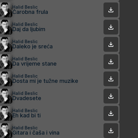
Halid Beslic
Čarobna frula
Halid Beslic
Daj da ljubim
Halid Beslic
Daleko je sreća
Halid Beslic
Da vrijeme stane
Halid Beslic
Dosta mi je tužne muzike
Halid Beslic
Dvadesete
Halid Beslic
Eh kad bi ti
Halid Beslic
Gitara i čaša i vina