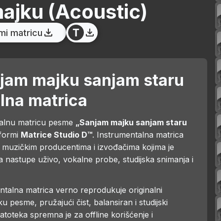
ajku
(Acoustic)
mi matricu
njam majku sanjam staru
lna matrica
talnu matricu pesme
„Sanjam majku sanjam staru
formi
Matrice Studio D™
. Instrumentalna matrica
muzičkim producentima i izvođačima kojima je
a nastupe uživo, vokalne probe, studijska snimanja i
talna matrica verno reprodukuje originalni
 pesme, pružajući čist, balansiran i studijski
toteka spremna je za offline korišćenje i