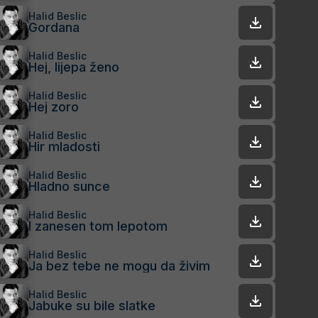
Halid Beslic
Gordana
Halid Beslic
Hej, lijepa ženo
Halid Beslic
Hej zoro
Halid Beslic
Hir mladosti
Halid Beslic
Hladno sunce
Halid Beslic
I zanesen tom lepotom
Halid Beslic
Ja bez tebe ne mogu da živim
Halid Beslic
Jabuke su bile slatke