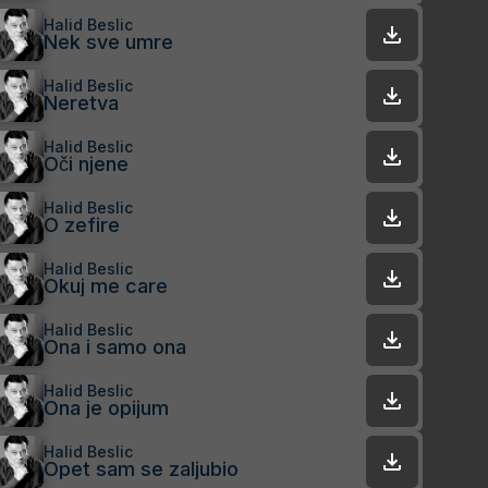
Halid Beslic
Nek sve umre
Halid Beslic
Neretva
Halid Beslic
Oči njene
Halid Beslic
O zefire
Halid Beslic
Okuj me care
Halid Beslic
Ona i samo ona
Halid Beslic
Ona je opijum
Halid Beslic
Opet sam se zaljubio