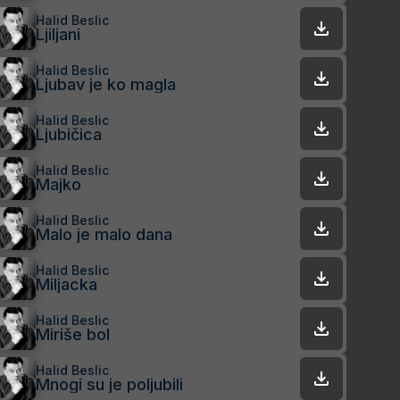
Halid Beslic
Ljiljani
Halid Beslic
Ljubav je ko magla
Halid Beslic
Ljubičica
Halid Beslic
Majko
Halid Beslic
Malo je malo dana
Halid Beslic
Miljacka
Halid Beslic
Miriše bol
Halid Beslic
Mnogi su je poljubili