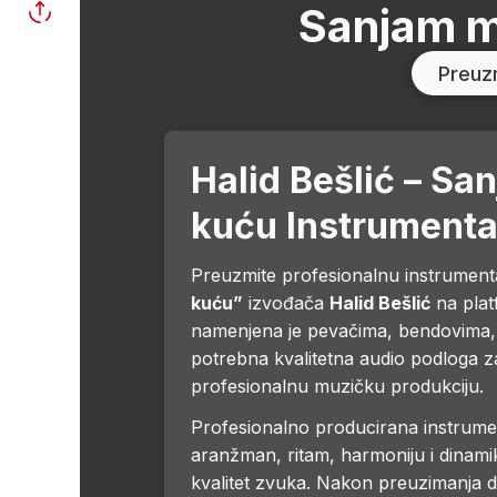
Sanjam m
Preuz
Halid Bešlić – Sa
kuću Instrumenta
Preuzmite profesionalnu instrumen
kuću”
izvođača
Halid Bešlić
na plat
namenjena je pevačima, bendovima, 
potrebna kvalitetna audio podloga z
profesionalnu muzičku produkciju.
Profesionalno producirana instrumen
aranžman, ritam, harmoniju i dinamiku
kvalitet zvuka. Nakon preuzimanja da