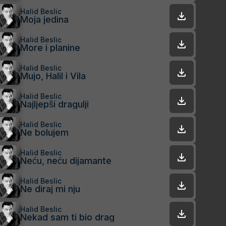
Halid Beslic
Moja jedina
Halid Beslic
More i planine
Halid Beslic
Mujo, Halil i Vila
Halid Beslic
Najljepši dragulji
Halid Beslic
Ne bolujem
Halid Beslic
Neću, neću dijamante
Halid Beslic
Ne diraj mi nju
Halid Beslic
Nekad sam ti bio drag