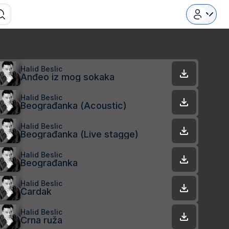
Halid Beslic
Anđeo iz mog sokaka
Halid Beslic
Beograđanka (Acoustic)
Halid Beslic
Beograđanka (Live stagge)
Halid Beslic
Beograđanka
Halid Beslic
Čardak
Halid Beslic
Crna ruža