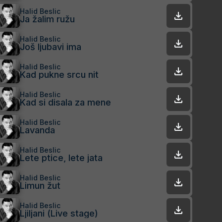
Halid Beslic
Ja žalim ružu
Halid Beslic
Još ljubavi ima
Halid Beslic
Kad pukne srcu nit
Halid Beslic
Kad si disala za mene
Halid Beslic
Lavanda
Halid Beslic
Lete ptice, lete jata
Halid Beslic
Limun žut
Halid Beslic
Ljiljani (Live stage)