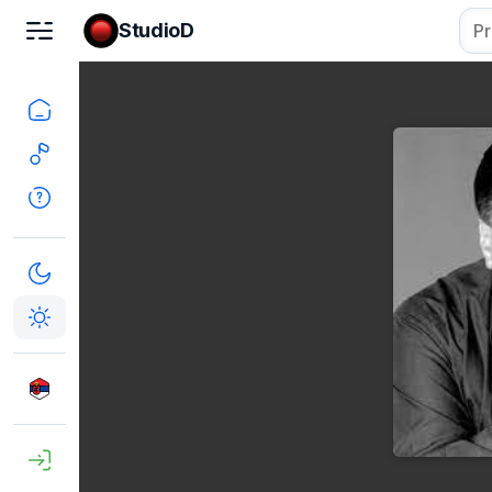
StudioD