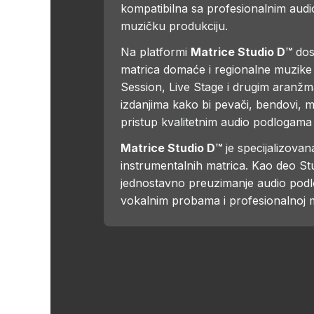
kompatibilna sa profesionalnim audi
muzičku produkciju.
Na platformi
Matrice Studio D™
dost
matrica domaće i regionalne muzike 
Session, Live Stage i drugim aranžm
izdanjima kako bi pevači, bendovi, m
pristup kvalitetnim audio podlogama 
Matrice Studio D™
je specijalizova
instrumentalnih matrica. Kao deo S
jednostavno preuzimanje audio podlo
vokalnim probama i profesionalnoj m