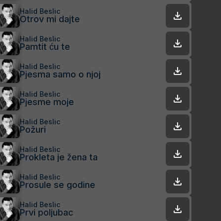
Halid Beslic
Otrov mi dajte
Halid Beslic
Pamtit ću te
Halid Beslic
Pjesma samo o njoj
Halid Beslic
Pjesme moje
Halid Beslic
Požuri
Halid Beslic
Prokleta je žena ta
Halid Beslic
Prosule se godine
Halid Beslic
Prvi poljubac