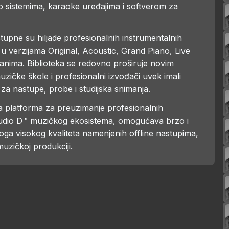
o sistemima, karaoke uređajima i softverom za
upne su hiljade profesionalnih instrumentalnih
u verzijama Original, Acoustic, Grand Piano, Live
anima. Biblioteka se redovno proširuje novim
uzičke škole i profesionalni izvođači uvek imali
za nastupe, probe i studijska snimanja.
na platforma za preuzimanje profesionalnih
tudio D™ muzičkog ekosistema, omogućava brzo i
ga visokog kvaliteta namenjenih offline nastupima,
uzičkoj produkciji.