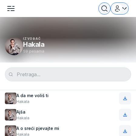
IZVOĐAČ
Hakala
59 pesama
A da me voliš ti
Hakala
Ajša
Hakala
A o sreći pjevajte mi
Hakala