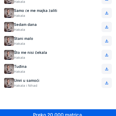
Hakala
Samo će me majka žaliti
Hakala
Sedam dana
Hakala
Stani malo
Hakala
Što me nisi čekala
Hakala
Tuđina
Hakala
Umri u samoći
Hakala i Nihad
Preko 20 000 matrica.