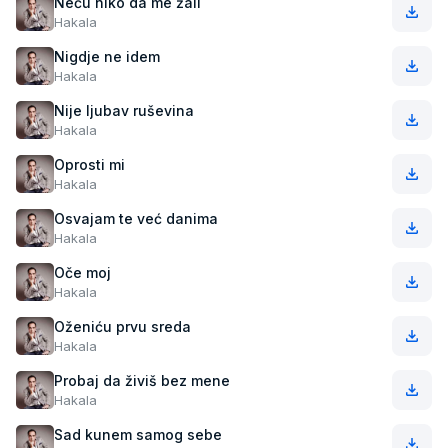
Neću niko da me žali
Hakala
Nigdje ne idem
Hakala
Nije ljubav ruševina
Hakala
Oprosti mi
Hakala
Osvajam te već danima
Hakala
Oče moj
Hakala
Oženiću prvu sreda
Hakala
Probaj da živiš bez mene
Hakala
Sad kunem samog sebe