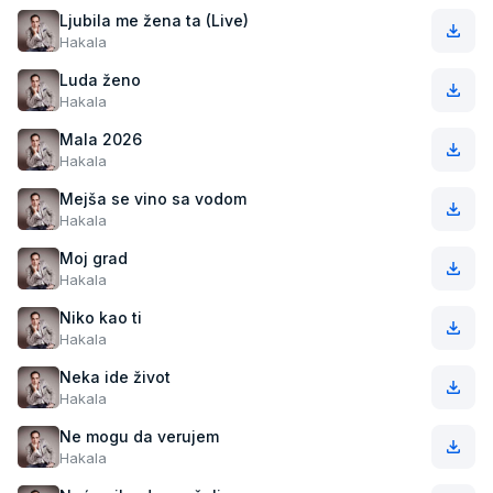
Ljubila me žena ta (Live)
Hakala
Luda ženo
Hakala
Mala 2026
Hakala
Mejša se vino sa vodom
Hakala
Moj grad
Hakala
Niko kao ti
Hakala
Neka ide život
Hakala
Ne mogu da verujem
Hakala