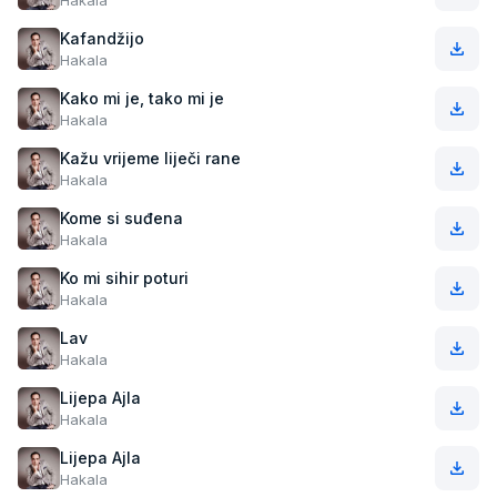
Hakala
Kafandžijo
Hakala
Kako mi je, tako mi je
Hakala
Kažu vrijeme liječi rane
Hakala
Kome si suđena
Hakala
Ko mi sihir poturi
Hakala
Lav
Hakala
Lijepa Ajla
Hakala
Lijepa Ajla
Hakala