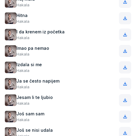
Hakala
Hitna
Hakala
I da krenem iz početka
Hakala
Imao pa nemao
Hakala
Izdala si me
Hakala
Ja se često napijem
Hakala
Jesam li te ljubio
Hakala
Još sam sam
Hakala
Još se nisi udala