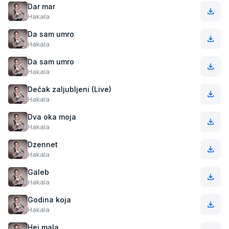
Dar mar
Hakala
Da sam umro
Hakala
Da sam umro
Hakala
Dečak zaljubljeni (Live)
Hakala
Dva oka moja
Hakala
Dzennet
Hakala
Galeb
Hakala
Godina koja
Hakala
Hej mala