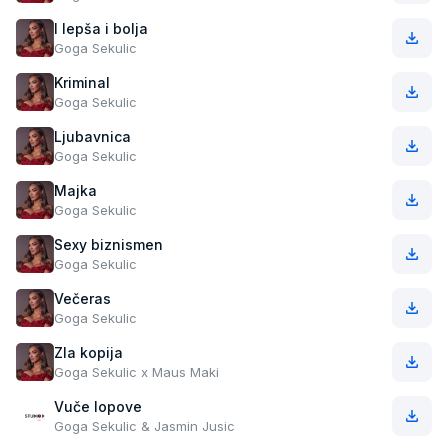
I lepša i bolja
Goga Sekulic
Kriminal
Goga Sekulic
Ljubavnica
Goga Sekulic
Majka
Goga Sekulic
Sexy biznismen
Goga Sekulic
Večeras
Goga Sekulic
Zla kopija
Goga Sekulic x Maus Maki
Vuče lopove
Goga Sekulic & Jasmin Jusic