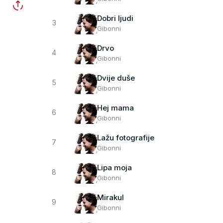
Dobri ljudi
3
Gibonni
Drvo
4
Gibonni
Dvije duše
5
Gibonni
Hej mama
6
Gibonni
Lažu fotografije
7
Gibonni
Lipa moja
8
Gibonni
Mirakul
9
Gibonni