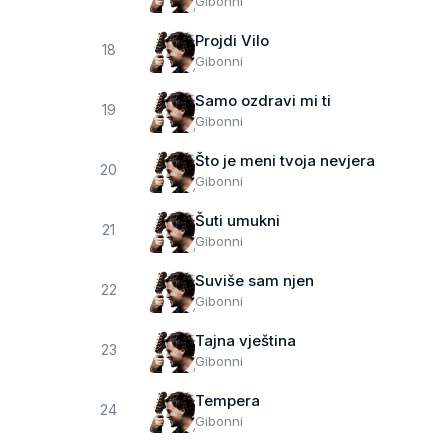
Gibonni
Projdi Vilo
18
Gibonni
Samo ozdravi mi ti
19
Gibonni
Što je meni tvoja nevjera
20
Gibonni
Šuti umukni
21
Gibonni
Suviše sam njen
22
Gibonni
Tajna vještina
23
Gibonni
Tempera
24
Gibonni