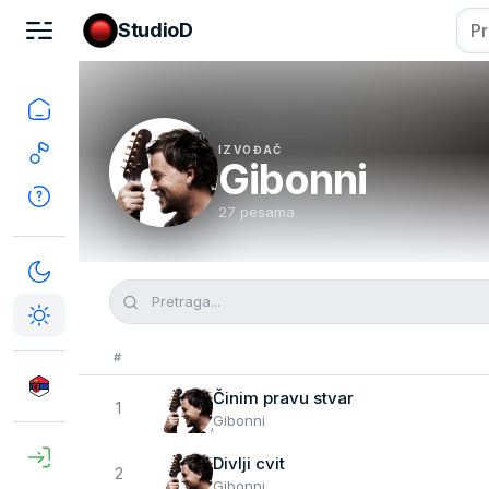
StudioD
IZVOĐAČ
Gibonni
27 pesama
#
Činim pravu stvar
1
Gibonni
Divlji cvit
2
Gibonni