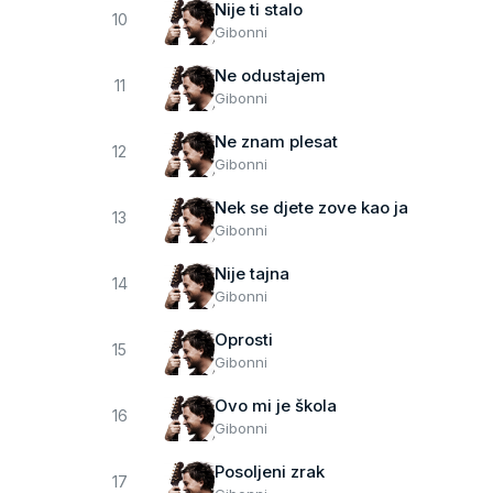
Nije ti stalo
10
Gibonni
Ne odustajem
11
Gibonni
Ne znam plesat
12
Gibonni
Nek se djete zove kao ja
13
Gibonni
Nije tajna
14
Gibonni
Oprosti
15
Gibonni
Ovo mi je škola
16
Gibonni
Posoljeni zrak
17