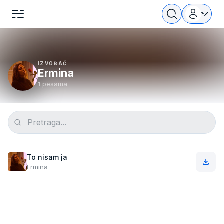
IZVOĐAČ
Ermina
1 pesama
To nisam ja
Ermina