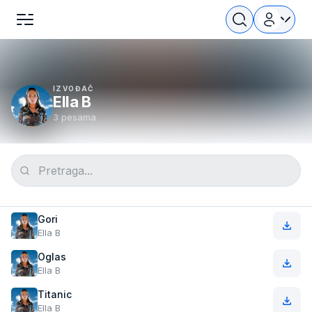
IZVOĐAČ
Ella B
3 pesama
Gori
Ella B
Oglas
Ella B
Titanic
Ella B