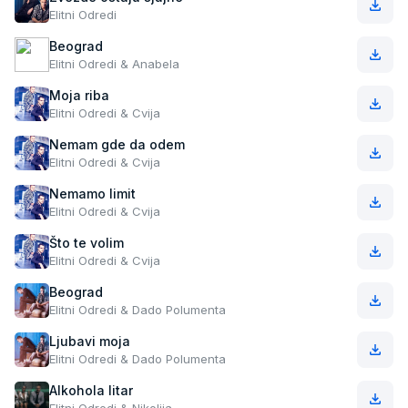
Elitni Odredi
Beograd
Elitni Odredi & Anabela
Moja riba
Elitni Odredi & Cvija
Nemam gde da odem
Elitni Odredi & Cvija
Nemamo limit
Elitni Odredi & Cvija
Što te volim
Elitni Odredi & Cvija
Beograd
Elitni Odredi & Dado Polumenta
Ljubavi moja
Elitni Odredi & Dado Polumenta
Alkohola litar