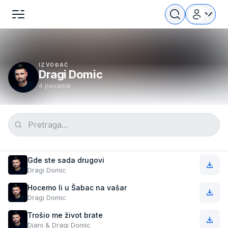
IZVOĐAČ
Dragi Domic
4 pesama
Gde ste sada drugovi
Dragi Domic
Hocemo li u Šabac na vašar
Dragi Domic
Trošio me život brate
Djani & Dragi Domic