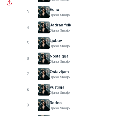
Echo
3
Djana Smajo
Jadran folk
4
Djana Smajo
Ljubav
5
Djana Smajo
Nostalgija
6
Djana Smajo
Ostavljam
7
Djana Smajo
Pustinja
8
Djana Smajo
Rodeo
9
Djana Smajo