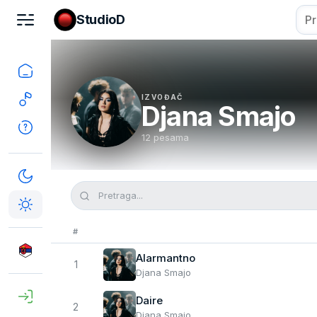
StudioD
IZVOĐAČ
Djana Smajo
12 pesama
#
Alarmantno
1
Djana Smajo
Daire
2
Djana Smajo