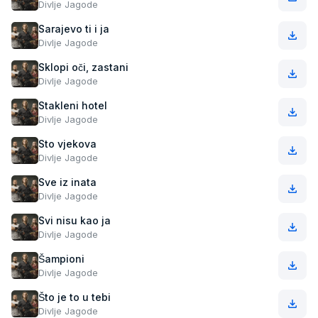
Divlje Jagode
Sarajevo ti i ja
Divlje Jagode
Sklopi oči, zastani
Divlje Jagode
Stakleni hotel
Divlje Jagode
Sto vjekova
Divlje Jagode
Sve iz inata
Divlje Jagode
Svi nisu kao ja
Divlje Jagode
Šampioni
Divlje Jagode
Što je to u tebi
Divlje Jagode