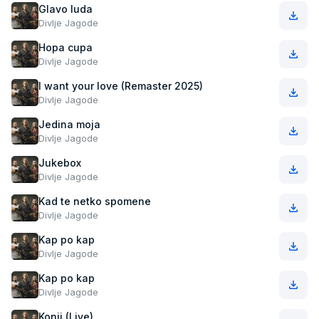
Glavo luda
Divlje Jagode
Hopa cupa
Divlje Jagode
I want your love (Remaster 2025)
Divlje Jagode
Jedina moja
Divlje Jagode
Jukebox
Divlje Jagode
Kad te netko spomene
Divlje Jagode
Kap po kap
Divlje Jagode
Kap po kap
Divlje Jagode
Konji (Live)