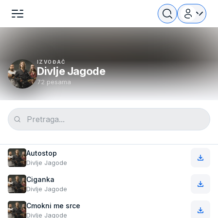
IZVOĐAČ
Divlje Jagode
72 pesama
Autostop
Divlje Jagode
Ciganka
Divlje Jagode
Cmokni me srce
Divlje Jagode