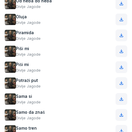
Od neba do neba
Divlje Jagode
Oluja
Divlje Jagode
Piramida
Divlje Jagode
Piši mi
Divlje Jagode
Piši mi
Divlje Jagode
Potraži put
Divlje Jagode
Sama si
Divlje Jagode
Samo da znaš
Divlje Jagode
Samo tren