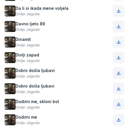
Da li si ikada mene voljela
Divlje Jagode
Davno ljeto 89
Divlje Jagode
Dinamit
Divlje Jagode
Divlji zapad
Divlje Jagode
Dobro došla ljubavi
Divlje Jagode
Dobro došla ljubavi
Divlje Jagode
Dodirni me, skloni bol
Divlje Jagode
Dodirni me
Divlje Jagode