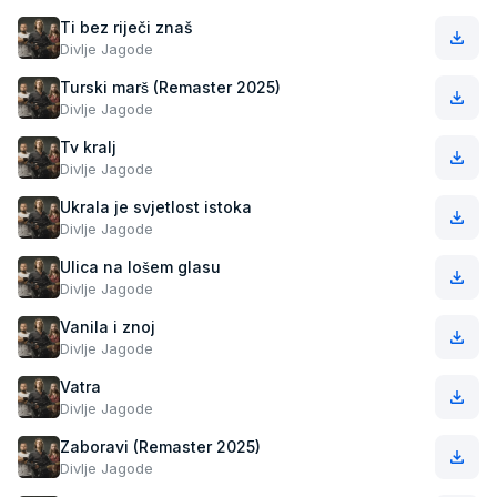
Ti bez riječi znaš
Divlje Jagode
Turski marš (Remaster 2025)
Divlje Jagode
Tv kralj
Divlje Jagode
Ukrala je svjetlost istoka
Divlje Jagode
Ulica na lošem glasu
Divlje Jagode
Vanila i znoj
Divlje Jagode
Vatra
Divlje Jagode
Zaboravi (Remaster 2025)
Divlje Jagode