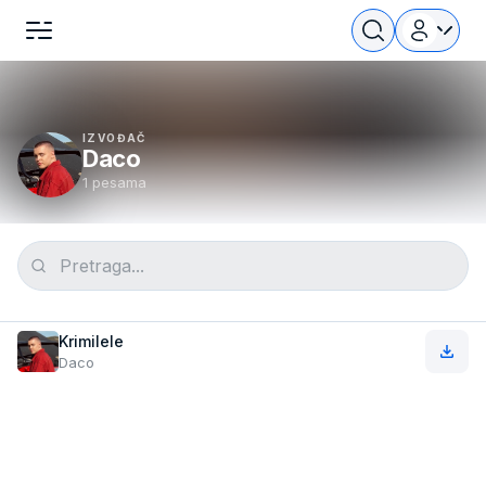
IZVOĐAČ
Daco
1 pesama
Krimilele
Daco