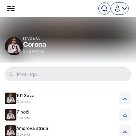
IZVOĐAČ
Corona
23 pesama
101 Suza
Corona
7 noći
Corona
Amorova strela
Corona