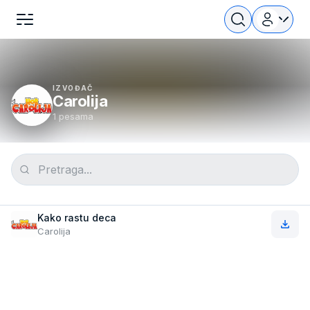
IZVOĐAČ
Carolija
1 pesama
Kako rastu deca
Carolija