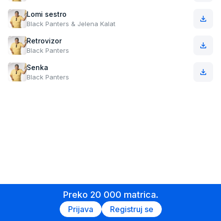
Lomi sestro
Black Panters & Jelena Kalat
Retrovizor
Black Panters
Senka
Black Panters
Preko 20 000 matrica.
Prijava
Registruj se