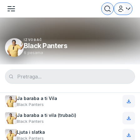
IZVOĐAČ
Black Panters
6 pesama
Ja baraba a ti Vila
Black Panters
Ja baraba a ti vila (trubači)
Black Panters
Ljuta i slatka
Black Panters