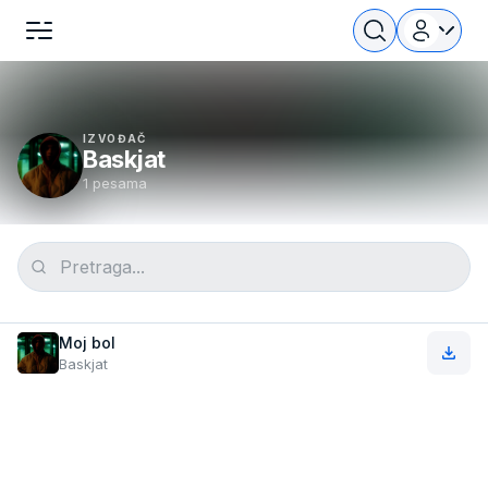
IZVOĐAČ
Baskjat
1 pesama
Moj bol
Baskjat